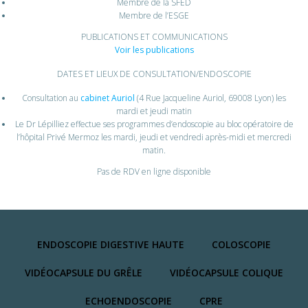
Membre de la SFED
Membre de l’ESGE
PUBLICATIONS ET COMMUNICATIONS
Voir les publications
DATES ET LIEUX DE CONSULTATION/ENDOSCOPIE
Consultation au
cabinet Auriol
(4 Rue Jacqueline Auriol, 69008 Lyon) les
mardi et jeudi matin
Le Dr Lépilliez effectue ses programmes d’endoscopie au bloc opératoire de
l’hôpital Privé Mermoz les mardi, jeudi et vendredi après-midi et mercredi
matin.
Pas de RDV en ligne disponible
ENDOSCOPIE DIGESTIVE HAUTE
COLOSCOPIE
VIDÉOCAPSULE DU GRÊLE
VIDÉOCAPSULE COLIQUE
ECHOENDOSCOPIE
CPRE