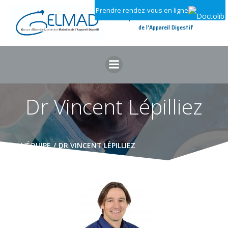
Aller
Prendre rendez-vous en ligne
au
Groupe d'Exercice Libéral des Maladies
contenu
de l'Appareil Digestif
Dr Vincent Lépilliez
L’ÉQUIPE
DR VINCENT LÉPILLIEZ