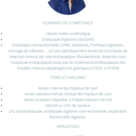
DOMAINES DE COMPETENCE
Hépato-Gastro-entérologue
Endoscopie digestives standards
Endoscopie interventionnelle (CPRE, dilatations, Prothèses digestives,
drainage de collection, …) et plus spécifiquement toutes les techniques de
résection tumoral par voie endoscopique (Mucosectomie, dissection sous-
muqueuse endoscopique) aussi que les traitements endoscopiques des
troubles moteurs oesophagiens et gastriques (POEM, G-POEM)
TITRES ET DIPLOMES
Ancien interne des hopitaux de Lyon
Ancien assistant chef de clinique des hopitaux de Lyon
Ancien praticien hospitalier à l’hôpital Edouard Herriot
Attaché au CHU de Genève
DIU echoendoscopie, endoscopie digestive interventionnelle, exploration
fonctionnelle digestive.
AFFILIATIONS