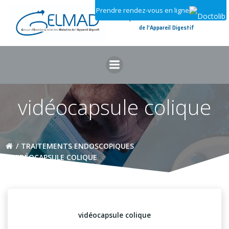
Aller
Prendre rendez-vous en ligne
au
Groupe d'Exercice Libéral des Maladies
contenu
de l'Appareil Digestif
vidéocapsule colique
TRAITEMENTS ENDOSCOPIQUES
VIDÉOCAPSULE COLIQUE
vidéocapsule colique