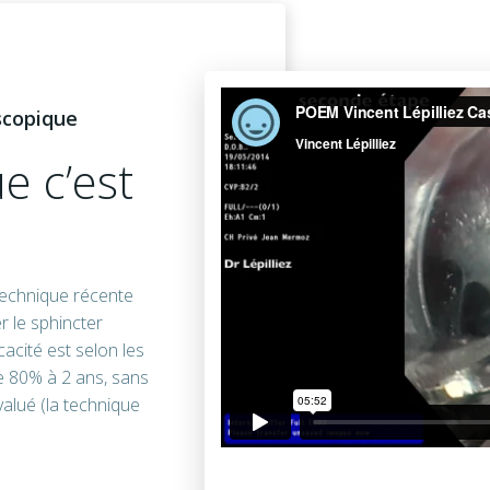
scopique
e c’est
echnique récente
r le sphincter
cacité est selon les
e 80% à 2 ans, sans
valué (la technique