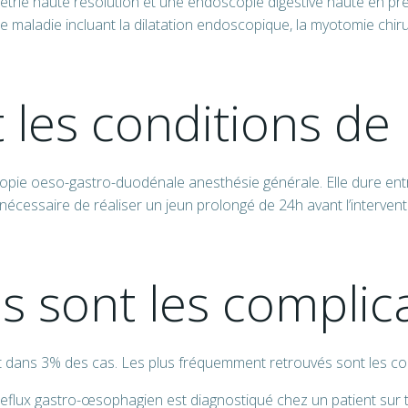
rie haute résolution et une endoscopie digestive haute en premie
e maladie incluant la dilatation endoscopique, la myotomie chir
 les conditions de 
pie oeso-gastro-duodénale anesthésie générale. Elle dure entr
écessaire de réaliser un jeun prolongé de 24h avant l’intervent
s sont les complic
t dans 3% des cas. Les plus fréquemment retrouvés sont les com
eflux gastro-œsophagien est diagnostiqué chez un patient sur t