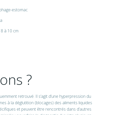
sophage-estomac
ia
 8 à 10 cm
ions ?
uemment retrouvé. Il s’agit d’une hyperpression du
s à la déglutition (blocages) des aliments liquides
écifiques et peuvent être rencontrés dans d’autres