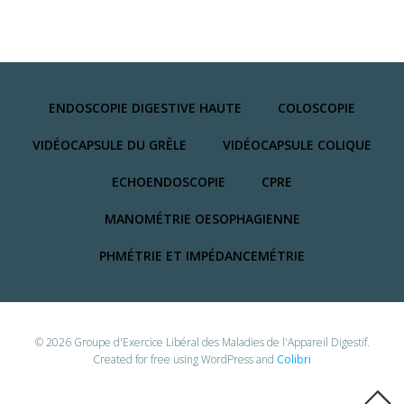
ENDOSCOPIE DIGESTIVE HAUTE
COLOSCOPIE
VIDÉOCAPSULE DU GRÊLE
VIDÉOCAPSULE COLIQUE
ECHOENDOSCOPIE
CPRE
MANOMÉTRIE OESOPHAGIENNE
PHMÉTRIE ET IMPÉDANCEMÉTRIE
© 2026 Groupe d'Exercice Libéral des Maladies de l'Appareil Digestif.
Created for free using WordPress and
Colibri