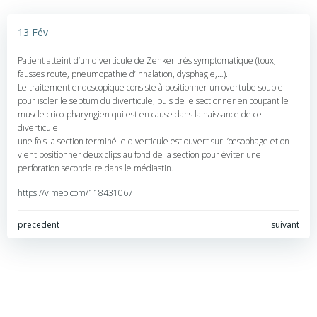
13 Fév
Patient atteint d’un diverticule de Zenker très symptomatique (toux,
fausses route, pneumopathie d’inhalation, dysphagie,…).
Le traitement endoscopique consiste à positionner un overtube souple
pour isoler le septum du diverticule, puis de le sectionner en coupant le
muscle crico-pharyngien qui est en cause dans la naissance de ce
diverticule.
une fois la section terminé le diverticule est ouvert sur l’œsophage et on
vient positionner deux clips au fond de la section pour éviter une
perforation secondaire dans le médiastin.
https://vimeo.com/118431067
Navigation
Navigation
precedent
suivant
de
de
l’article
l’article