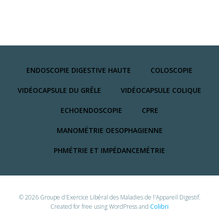
ENDOSCOPIE DIGESTIVE HAUTE
COLOSCOPIE
VIDÉOCAPSULE DU GRÊLE
VIDÉOCAPSULE COLIQUE
ECHOENDOSCOPIE
CPRE
MANOMÉTRIE OESOPHAGIENNE
PHMÉTRIE ET IMPÉDANCEMÉTRIE
© 2026 Groupe d'Exercice Libéral des Maladies de l'Appareil Digestif.
Created for free using WordPress and
Colibri