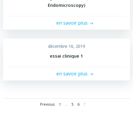
Endomicroscopy)
en savoir plus
décembre 16, 2019
essai clinique 1
en savoir plus
Posts
Posts
Page
Page
Page
Page
Previous
1
…
5
6
7
navigation
navigation