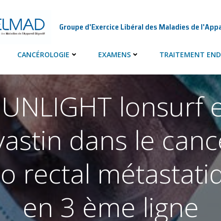
Groupe d'Exercice Libéral des Maladies de l'Appa
CANCÉROLOGIE
EXAMENS
TRAITEMENT END
SUNLIGHT lonsurf e
vastin dans le canc
lo rectal métastati
en 3 ème ligne