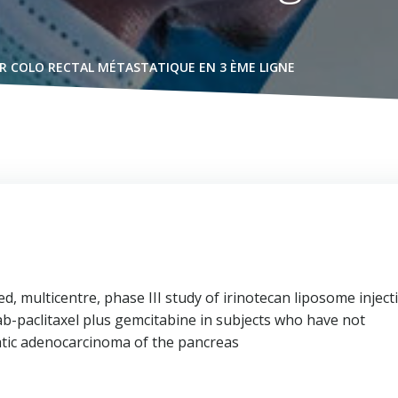
R COLO RECTAL MÉTASTATIQUE EN 3 ÈME LIGNE
, multicentre, phase III study of irinotecan liposome inject
nab-paclitaxel plus gemcitabine in subjects who have not
atic adenocarcinoma of the pancreas