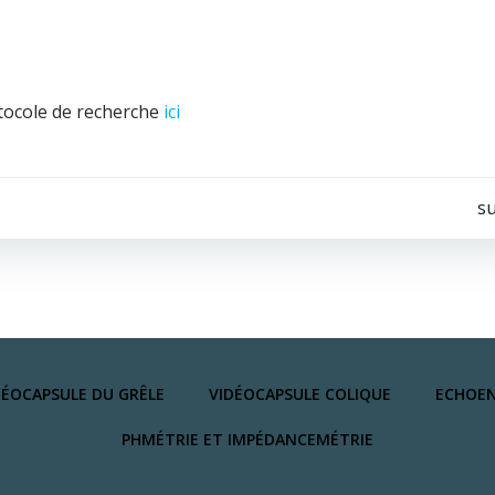
otocole de recherche
ici
Navigation
su
de
l’article
DÉOCAPSULE DU GRÊLE
VIDÉOCAPSULE COLIQUE
ECHOEN
PHMÉTRIE ET IMPÉDANCEMÉTRIE