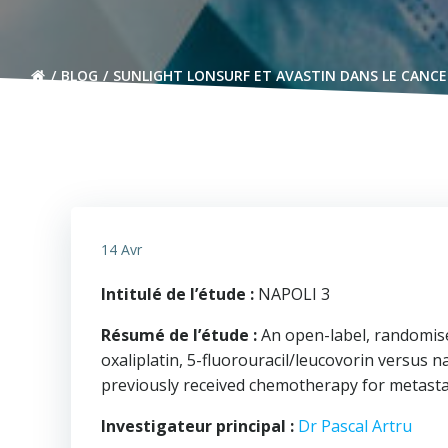
BLOG
SUNLIGHT LONSURF ET AVASTIN DANS LE CANCE
14 Avr
Intitulé de l’étude :
NAPOLI 3
Résumé de l’étude :
An open-label, randomised
oxaliplatin, 5-fluorouracil/leucovorin versus 
previously received chemotherapy for metast
Investigateur principal :
Dr Pascal Artru