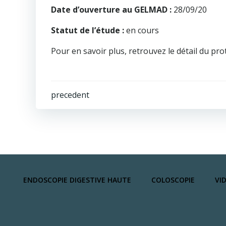
Date d’ouverture au GELMAD :
28/09/20
Statut de l’étude :
en cours
Pour en savoir plus, retrouvez le détail du pr
Navigation
precedent
de
l’article
ENDOSCOPIE DIGESTIVE HAUTE
COLOSCOPIE
VI