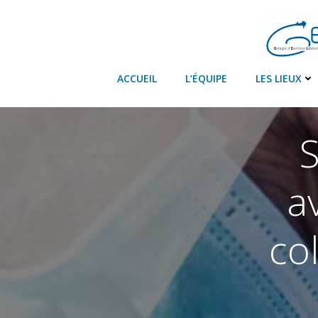
Aller
au
contenu
ACCUEIL
L’ÉQUIPE
LES LIEUX
a
co