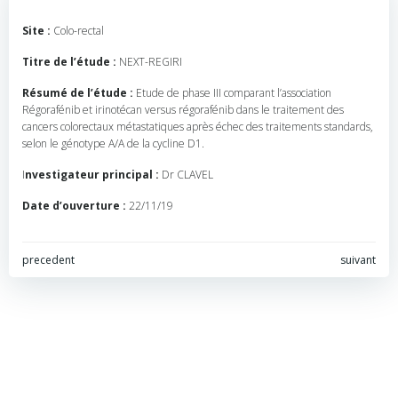
Site :
Colo-rectal
Titre de l’étude :
NEXT-REGIRI
Résumé de l’étude :
Etude de phase III comparant l’association
Régorafénib et irinotécan versus régorafénib dans le traitement des
cancers colorectaux métastatiques après échec des traitements standards,
selon le génotype A/A de la cycline D1.
I
nvestigateur principal :
Dr CLAVEL
Date d’ouverture :
22/11/19
Navigation
Navigation
precedent
suivant
de
de
l’article
l’article