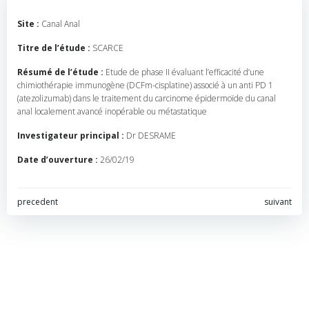
Site :
Canal Anal
Titre de l’étude :
SCARCE
Résumé de l’étude :
Etude de phase II évaluant l’efficacité d’une
chimiothérapie immunogène (DCFm-cisplatine) associé à un anti PD 1
(atezolizumab) dans le traitement du carcinome épidermoïde du canal
anal localement avancé inopérable ou métastatique
Investigateur principal :
Dr DESRAME
Date d’ouverture :
26/02/19
Navigation
Navigation
precedent
suivant
de
de
l’article
l’article