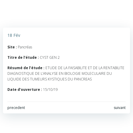
18 Fév
Site :
Pancréas
Titre de l’étude :
CYST GEN 2
Résumé de l’étude :
ETUDE DE LA FAISABILITE ET DE LA RENTABILITE
DIAGNOSTIQUE DE L’ANALYSE EN BIOLOGIE MOLECULAIRE DU
LIQUIDE DES TUMEURS KYSTIQUES DU PANCREAS
Date d’ouverture :
15/10/19
Navigation
Navigation
precedent
suivant
de
de
l’article
l’article