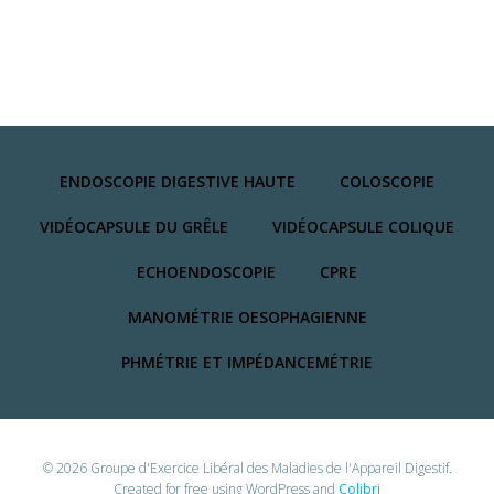
ENDOSCOPIE DIGESTIVE HAUTE
COLOSCOPIE
VIDÉOCAPSULE DU GRÊLE
VIDÉOCAPSULE COLIQUE
ECHOENDOSCOPIE
CPRE
MANOMÉTRIE OESOPHAGIENNE
PHMÉTRIE ET IMPÉDANCEMÉTRIE
© 2026 Groupe d'Exercice Libéral des Maladies de l'Appareil Digestif.
Created for free using WordPress and
Colibri