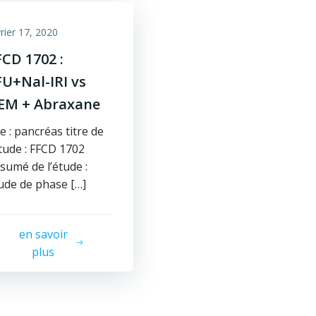
rier 17, 2020
FCD 1702 :
FU+Nal-IRI vs
EM + Abraxane
te : pancréas titre de
étude : FFCD 1702
sumé de l’étude :
ude de phase […]
en savoir
plus