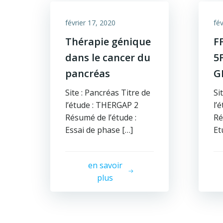
février 17, 2020
fév
Thérapie génique
F
dans le cancer du
5
pancréas
G
Site : Pancréas Titre de
Si
l’étude : THERGAP 2
l’
Résumé de l’étude :
Ré
Essai de phase […]
Et
en savoir
plus