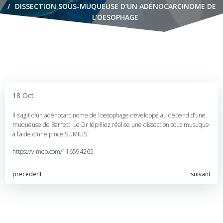
DISSECTION SOUS-MUQUEUSE D’UN ADÉNOCARCINOME DE
L’OESOPHAGE
18 Oct
Il s’agit d’un adénocarcinome de l’oesophage développé au dépend d’une
muqueuse de Barrett. Le Dr lépilliez réalise une dissection sous musuque
à l’aide d’une pince SUMIUS
https://vimeo.com/116594265
Navigation
Navigation
precedent
suivant
de
de
l’article
l’article