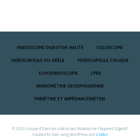
ENDOSCOPIE DIGESTIVE HAUTE
COLOSCOPIE
VIDÉOCAPSULE DU GRÊLE
VIDÉOCAPSULE COLIQUE
ECHOENDOSCOPIE
CPRE
MANOMÉTRIE OESOPHAGIENNE
PHMÉTRIE ET IMPÉDANCEMÉTRIE
© 2026 Groupe d'Exercice Libéral des Maladies de l'Appareil Digestif.
Created for free using WordPress and
Colibri