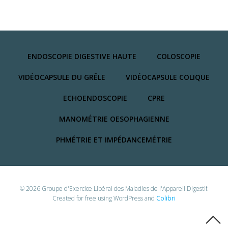
ENDOSCOPIE DIGESTIVE HAUTE
COLOSCOPIE
VIDÉOCAPSULE DU GRÊLE
VIDÉOCAPSULE COLIQUE
ECHOENDOSCOPIE
CPRE
MANOMÉTRIE OESOPHAGIENNE
PHMÉTRIE ET IMPÉDANCEMÉTRIE
© 2026 Groupe d'Exercice Libéral des Maladies de l'Appareil Digestif.
Created for free using WordPress and
Colibri