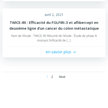
avril 2, 2021
TWICE-IRI : Efficacité du FOLFIRI-3 et aflibercept en
deuxième ligne d’un cancer du colon métastatique
Nom de l’étude : TWICE-IRI Résumé de l’étude : Étude de phase III
évaluant l’efficacité de […]
en savoir plus
Posts
Posts
Page
Page
1
2
Next
navigation
navigation