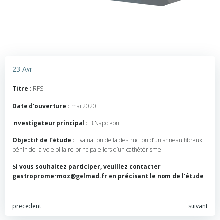
23 Avr
Titre :
RFS
Date d’ouverture :
mai 2020
I
nvestigateur principal :
B.Napoleon
Objectif de l’étude :
Evaluation de la destruction d’un anneau fibreux
bénin de la voie biliaire principale lors d’un cathétérisme
Si vous souhaitez participer, veuillez contacter
gastropromermoz@gelmad.fr en précisant le nom de l’étude
Navigation
Navigation
precedent
suivant