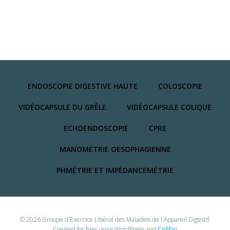
ENDOSCOPIE DIGESTIVE HAUTE
COLOSCOPIE
VIDÉOCAPSULE DU GRÊLE
VIDÉOCAPSULE COLIQUE
ECHOENDOSCOPIE
CPRE
MANOMÉTRIE OESOPHAGIENNE
PHMÉTRIE ET IMPÉDANCEMÉTRIE
© 2026 Groupe d'Exercice Libéral des Maladies de l'Appareil Digestif.
Created for free using WordPress and
Colibri