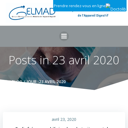
Aller
Prendre rendez-vous en ligne
au
Groupe d'Exercice Libéral des Maladies
contenu
de l'Appareil Digestif
Posts in 23 avril 2020
BLOG
JOUR :
23 AVRIL 2020
avril 23, 2020